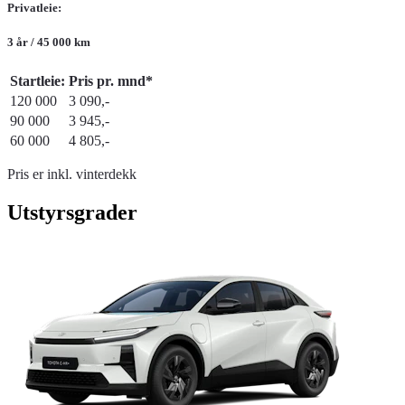
Privatleie:
3 år / 45 000 km
Startleie:
Pris pr. mnd*
120 000
3 090,-
90 000
3 945,-
60 000
4 805,-
Pris er inkl. vinterdekk
Utstyrsgrader