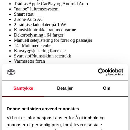
Trådløs Apple CarPlay og Android Auto
"nanoe" luftrensesystem
Smart start
2 sone Auto AC
2 trådløse ladeplater på 15W
Kunstskinntrukket ratt med varme
Dekorbelysning i 64 farger
Manuell setejustering for fører og passasjer
14" Multimediaenhet
Korsryggsjustering førersete
Svart stoff/kunstskinn setetrekk
Varmeseter foran
Manuell høydejustering for fører og passasjer
12V kontakt konsoll foran
Armlene på konsollboks
USB-C kontakt 1 foran og 2 bak
Stoff på armlene på dørtrekk
Samtykke
Detaljer
Om
Elektriske vinduer foran og bak
40/60 delt baksete
LED alle innvendige lamper
Plate over bagasjerom
Denne nettsiden anvender cookies
Justerbar regenerering med paddleshift
Vi bruker informasjonskapsler for å gi innhold og
Festekroker i bagasjerom
Diverse
annonser et personlig preg, for å levere sosiale
220V 1500W uttak bagasjerom