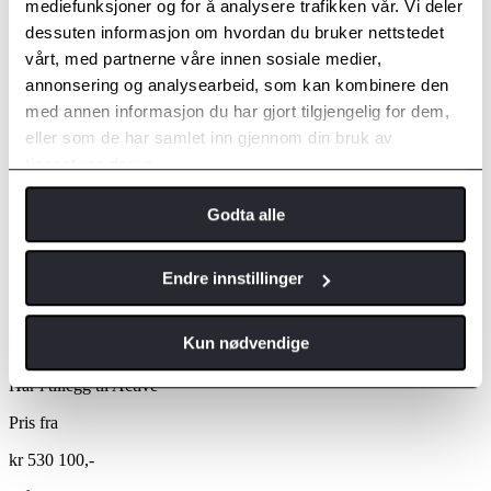
mediefunksjoner og for å analysere trafikken vår. Vi deler
Type 2 ladekabel 7,5m
dessuten informasjon om hvordan du bruker nettstedet
Ladekabelbag
vårt, med partnerne våre innen sosiale medier,
annonsering og analysearbeid, som kan kombinere den
med annen informasjon du har gjort tilgjengelig for dem,
eller som de har samlet inn gjennom din bruk av
tjenestene deres.
Godta alle
Endre innstillinger
Executive
Kun nødvendige
Har i tillegg til Active
Pris fra
kr 530 100,-