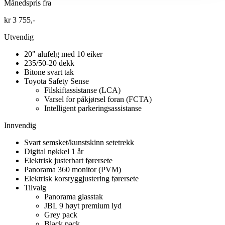
Månedspris fra
kr 3 755,-
Utvendig
20" alufelg med 10 eiker
235/50-20 dekk
Bitone svart tak
Toyota Safety Sense
Filskiftassistanse (LCA)
Varsel for påkjørsel foran (FCTA)
Intelligent parkeringsassistanse
Innvendig
Svart semsket/kunstskinn setetrekk
Digital nøkkel 1 år
Elektrisk justerbart førersete
Panorama 360 monitor (PVM)
Elektrisk korsryggjustering førersete
Tilvalg
Panorama glasstak
JBL 9 høyt premium lyd
Grey pack
Black pack