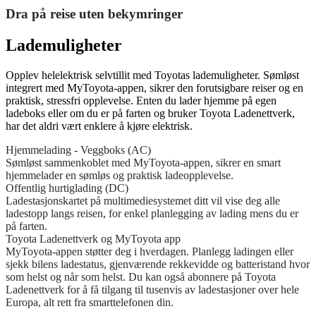
Dra på reise uten bekymringer
Lademuligheter
Opplev helelektrisk selvtillit med Toyotas lademuligheter. Sømløst
integrert med MyToyota-appen, sikrer den forutsigbare reiser og en
praktisk, stressfri opplevelse. Enten du lader hjemme på egen
ladeboks eller om du er på farten og bruker Toyota Ladenettverk,
har det aldri vært enklere å kjøre elektrisk.
Hjemmelading - Veggboks (AC)
Sømløst sammenkoblet med MyToyota-appen, sikrer en smart
hjemmelader en sømløs og praktisk ladeopplevelse.
Offentlig hurtiglading (DC)
Ladestasjonskartet på multimediesystemet ditt vil vise deg alle
ladestopp langs reisen, for enkel planlegging av lading mens du er
på farten.
Toyota Ladenettverk og MyToyota app
MyToyota-appen støtter deg i hverdagen. Planlegg ladingen eller
sjekk bilens ladestatus, gjenværende rekkevidde og batteristand hvor
som helst og når som helst. Du kan også abonnere på Toyota
Ladenettverk for å få tilgang til tusenvis av ladestasjoner over hele
Europa, alt rett fra smarttelefonen din.