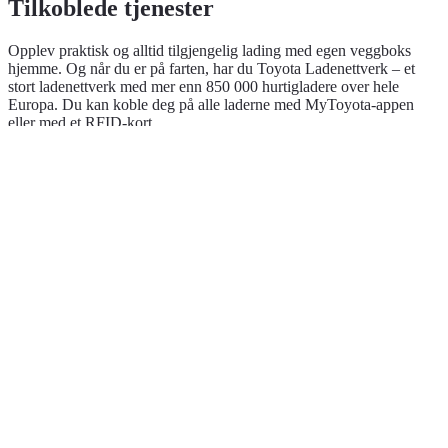
Tilkoblede tjenester
Opplev praktisk og alltid tilgjengelig lading med egen veggboks
hjemme. Og når du er på farten, har du Toyota Ladenettverk – et
stort ladenettverk med mer enn 850 000 hurtigladere over hele
Europa. Du kan koble deg på alle laderne med MyToyota-appen
eller med et RFID-kort.
Alltid tilkoblet