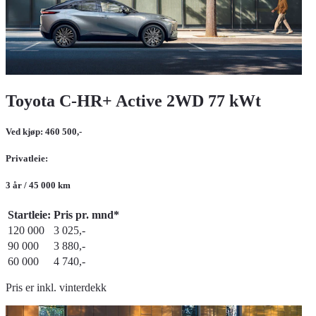
Toyota C-HR+ Active 2WD 77 kWt
Ved kjøp: 460 500,-
Privatleie:
3 år / 45 000 km
Startleie:
Pris pr. mnd*
120 000
3 025,-
90 000
3 880,-
60 000
4 740,-
Pris er inkl. vinterdekk