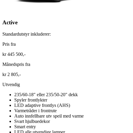
Active
Standardutstyr inkluderer:
Pris fra
kr 445 500,-
Månedspris fra
kr 2 805,-
Utvendig
235/60-18" eller 235/50-20" dekk
Spyler frontlykter
LED adaptive frontlys (AHS)
Varmetråder i frontrute
Auto innfellbare utv speil med varme
Svart hjulbuedekor
Smart entry
LED alle utvendige lamper