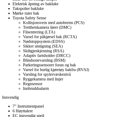
Elektrisk åpning av bakluke
Takspolier bakluke
Mørke ruter bak
Toyota Safety Sense
Kollisjonsvern med autobrems (PCS)
Tretthetskamera fører (DMC)
Filsentrering (LTA)
Varsel for påkjørsel bak (RCTA)
Nødstoppsystem (EDSS)
Sikker utstigning (SEA)
Skiltgjenkjenning (RSA)
Adaptiv fartsholder (DRCC)
Blindsonevarsling (BSM)
Parkeringssensorer foran og bak
Varsel for hurtig kjøretøy bakfra (RVAI)
Varsling for spylervæskenivå
Ryggekamera med linjer
Regnsensor
Innbruddsalarm
Innvendig
7" Instrumentpanel
6 Høyttalere
EC innvendig speil