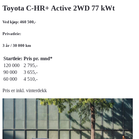
Toyota C-HR+ Active 2WD 77 kWt
Ved kjøp: 460 500,-
Privatleie:
3 år / 30 000 km
Startleie:
Pris pr. mnd*
120 000
2 795,-
90 000
3 655,-
60 000
4 510,-
Pris er inkl. vinterdekk