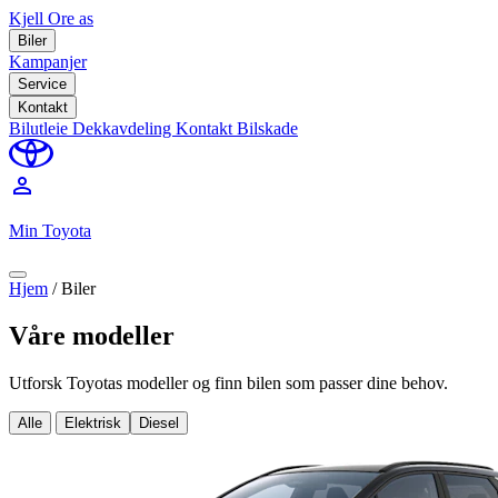
Kjell Ore as
Biler
Kampanjer
Service
Kontakt
Bilutleie
Dekkavdeling
Kontakt
Bilskade
perm_identity
Min Toyota
Hjem
/
Biler
Våre modeller
Utforsk Toyotas modeller og finn bilen som passer dine behov.
Alle
Elektrisk
Diesel