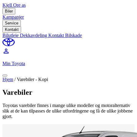
Kjell Ore as
Biler
Kampanjer
Service
Kontakt
Bilutleie
Dekkavdeling
Kontakt
Bilskade
perm_identity
Min Toyota
Hjem
/
Varebiler - Kopi
Varebiler
Toyotas varebiler finnes i mange ulike modeller og motoralternativ
slik at de kan tilpasses de ulike utfordringene og få de ulike jobbene
gjort.