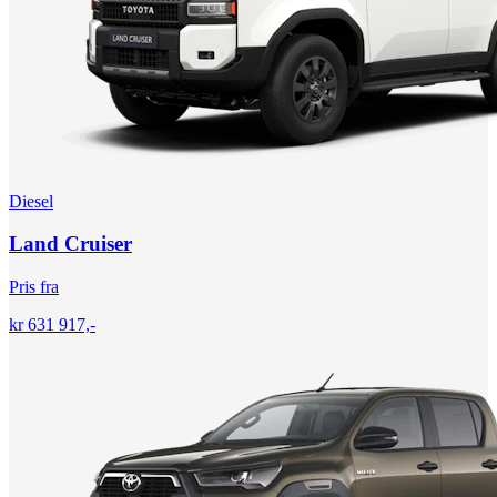
Diesel
Land Cruiser
Pris fra
kr 631 917,-