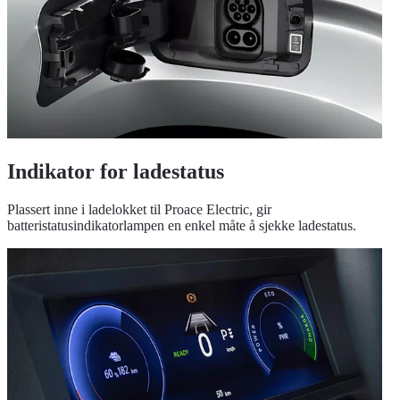
Indikator for ladestatus
Plassert inne i ladelokket til Proace Electric, gir
batteristatusindikatorlampen en enkel måte å sjekke ladestatus.