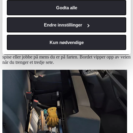
Godta alle
Endre innstillinger
Spis, jobb eller slapp av
Kun nødvendige
Proace er mer enn bare transport. Det integrerte, nedfellbare bordet
kan vinkles mot fører eller passasjer, og gir en praktisk overflate å
spise eller jobbe på mens du er på farten. Bordet vipper opp av veien
når du trenger et tredje sete.