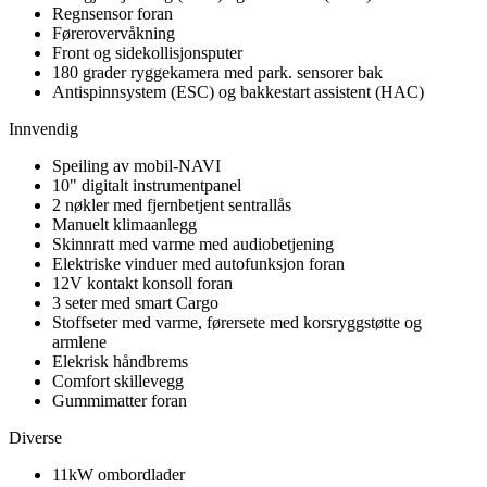
Regnsensor foran
Førerovervåkning
Front og sidekollisjonsputer
180 grader ryggekamera med park. sensorer bak
Antispinnsystem (ESC) og bakkestart assistent (HAC)
Innvendig
Speiling av mobil-NAVI
10" digitalt instrumentpanel
2 nøkler med fjernbetjent sentrallås
Manuelt klimaanlegg
Skinnratt med varme med audiobetjening
Elektriske vinduer med autofunksjon foran
12V kontakt konsoll foran
3 seter med smart Cargo
Stoffseter med varme, førersete med korsryggstøtte og
armlene
Elekrisk håndbrems
Comfort skillevegg
Gummimatter foran
Diverse
11kW ombordlader