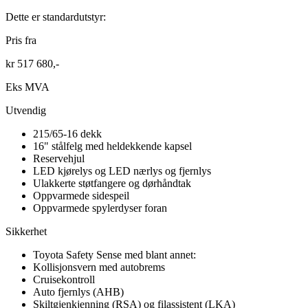
Dette er standardutstyr:
Pris fra
kr 517 680,-
Eks MVA
Utvendig
215/65-16 dekk
16" stålfelg med heldekkende kapsel
Reservehjul
LED kjørelys og LED nærlys og fjernlys
Ulakkerte støtfangere og dørhåndtak
Oppvarmede sidespeil
Oppvarmede spylerdyser foran
Sikkerhet
Toyota Safety Sense med blant annet:
Kollisjonsvern med autobrems
Cruisekontroll
Auto fjernlys (AHB)
Skiltgjenkjenning (RSA) og filassistent (LKA)