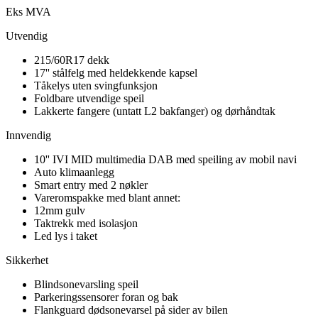
Eks MVA
Utvendig
215/60R17 dekk
17'' stålfelg med heldekkende kapsel
Tåkelys uten svingfunksjon
Foldbare utvendige speil
Lakkerte fangere (untatt L2 bakfanger) og dørhåndtak
Innvendig
10'' IVI MID multimedia DAB med speiling av mobil navi
Auto klimaanlegg
Smart entry med 2 nøkler
Vareromspakke med blant annet:
12mm gulv
Taktrekk med isolasjon
Led lys i taket
Sikkerhet
Blindsonevarsling speil
Parkeringssensorer foran og bak
Flankguard dødsonevarsel på sider av bilen