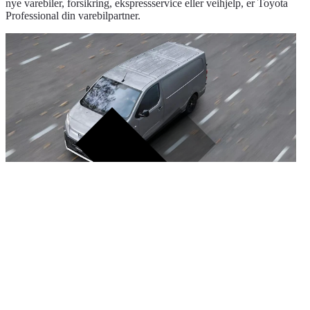
nye varebiler, forsikring, ekspressservice eller veihjelp, er Toyota
Professional din varebilpartner.
Prøvekjør Proace Electric
Ønsker du å vite hvordan det er å sitte bak rattet i denne bilen,
hvordan setene kjennes, se interiøret på nært hold, oppleve
kjøreegenskapene, - eller rett og slett bare få følelsen av om dette er
bilen for deg? Da bør du ta den med på en prøvetur!