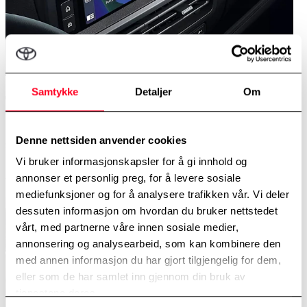
Samtykke
Detaljer
Om
Teknologi som fungerer
Ring, strøm media eller angi en navigasjonsdestinasjon på et
Denne nettsiden anvender cookies
øyeblikk via den lyse og responsive 10-tommers berøringsskjermen.
Systemet kan pares med smarttelefonen din på et øyeblikk, og er
Vi bruker informasjonskapsler for å gi innhold og
kompatibelt med Apple CarPlay og Android Auto, slik at du er
annonser et personlig preg, for å levere sosiale
tilkoblet uansett hvor du er.
mediefunksjoner og for å analysere trafikken vår. Vi deler
dessuten informasjon om hvordan du bruker nettstedet
vårt, med partnerne våre innen sosiale medier,
annonsering og analysearbeid, som kan kombinere den
med annen informasjon du har gjort tilgjengelig for dem,
eller som de har samlet inn gjennom din bruk av
tjenestene deres.